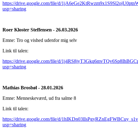
https://drive.google.com/file/d/1jA6eGe2KtRwzm9x1S9Sl2ojU0ptn
usp=sharing
Roer Kloster Steffensen - 26.03.2026
Emne: Tro og vished udenfor mig selv
Link til talen:
https://drive.google.com/file/d/1j4RS8jyT3Gkq6mvTQv6Sp8IhBG
usp=sharing
Mathias Brosbøl - 28.01.2026
Emne: Menneskeværd, ud fra salme 8
Link til talen:
https://drive.google.com/file/d/1hIKDn03lIsPgyRZnEgFWBCuy_s1
usp=sharing