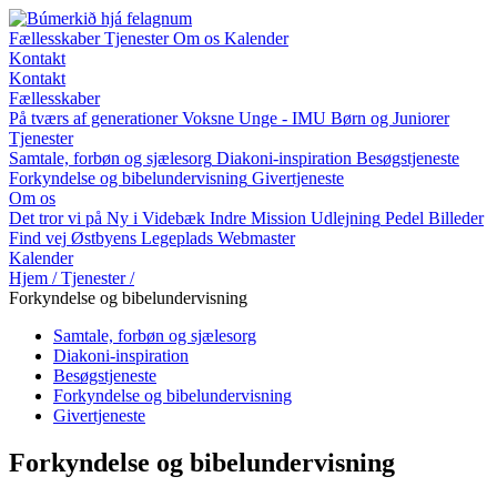
Fællesskaber
Tjenester
Om os
Kalender
Kontakt
Kontakt
Fællesskaber
På tværs af generationer
Voksne
Unge - IMU
Børn og Juniorer
Tjenester
Samtale, forbøn og sjælesorg
Diakoni-inspiration
Besøgstjeneste
Forkyndelse og bibelundervisning
Givertjeneste
Om os
Det tror vi på
Ny i Videbæk Indre Mission
Udlejning
Pedel
Billeder
Find vej
Østbyens Legeplads
Webmaster
Kalender
Hjem
/
Tjenester
/
Forkyndelse og bibelundervisning
Samtale, forbøn og sjælesorg
Diakoni-inspiration
Besøgstjeneste
Forkyndelse og bibelundervisning
Givertjeneste
Forkyndelse og bibelundervisning