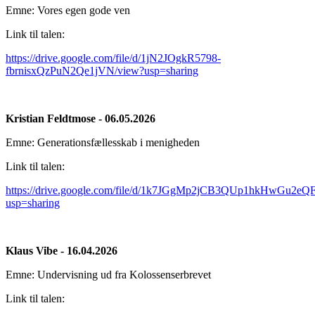
Emne: Vores egen gode ven
Link til talen:
https://drive.google.com/file/d/1jN2JOgkR5798-
fbrnisxQzPuN2Qe1jVN/view?usp=sharing
Kristian Feldtmose - 06.05.2026
Emne: Generationsfællesskab i menigheden
Link til talen:
https://drive.google.com/file/d/1k7JGgMp2jCB3QUp1hkHwGu2eQ
usp=sharing
Klaus Vibe - 16.04.2026
Emne: Undervisning ud fra Kolossenserbrevet
Link til talen: