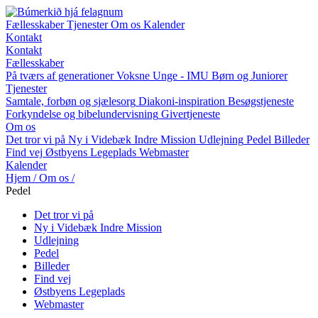
Fællesskaber
Tjenester
Om os
Kalender
Kontakt
Kontakt
Fællesskaber
På tværs af generationer
Voksne
Unge - IMU
Børn og Juniorer
Tjenester
Samtale, forbøn og sjælesorg
Diakoni-inspiration
Besøgstjeneste
Forkyndelse og bibelundervisning
Givertjeneste
Om os
Det tror vi på
Ny i Videbæk Indre Mission
Udlejning
Pedel
Billeder
Find vej
Østbyens Legeplads
Webmaster
Kalender
Hjem
/
Om os
/
Pedel
Det tror vi på
Ny i Videbæk Indre Mission
Udlejning
Pedel
Billeder
Find vej
Østbyens Legeplads
Webmaster