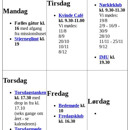
Tirsdag
Nørkleklub
Mandag
kl. 9.30-11.30
Kvinde Café
Vi mødes:
kl. 9.30-11.00
19/8
Fælles gåtur kl.
Vi mødes:
2/9 - 16/9 -
16
med afgang
11/8
30/9
fra missionshuset
8/9
28/10
Stjerneglimt
kl.
20/10
11/11 - 25/11
19
10/11
9/12
8/12
IMU
kl.
19.30
Torsdag
Fredag
Torsdagstanken
kl. 17.30
med
Lørdag
drop in fra kl.
Bedemøde
kl.
17.10
10
(seks gange om
Fredagsklub
året - se
kl. 16.30
kalenderen)
Torsdagmøde