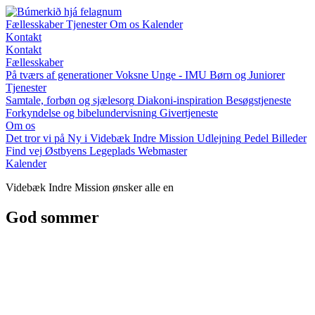
Fællesskaber
Tjenester
Om os
Kalender
Kontakt
Kontakt
Fællesskaber
På tværs af generationer
Voksne
Unge - IMU
Børn og Juniorer
Tjenester
Samtale, forbøn og sjælesorg
Diakoni-inspiration
Besøgstjeneste
Forkyndelse og bibelundervisning
Givertjeneste
Om os
Det tror vi på
Ny i Videbæk Indre Mission
Udlejning
Pedel
Billeder
Find vej
Østbyens Legeplads
Webmaster
Kalender
Videbæk Indre Mission ønsker alle en
God sommer