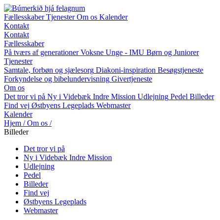
Fællesskaber
Tjenester
Om os
Kalender
Kontakt
Kontakt
Fællesskaber
På tværs af generationer
Voksne
Unge - IMU
Børn og Juniorer
Tjenester
Samtale, forbøn og sjælesorg
Diakoni-inspiration
Besøgstjeneste
Forkyndelse og bibelundervisning
Givertjeneste
Om os
Det tror vi på
Ny i Videbæk Indre Mission
Udlejning
Pedel
Billeder
Find vej
Østbyens Legeplads
Webmaster
Kalender
Hjem
/
Om os
/
Billeder
Det tror vi på
Ny i Videbæk Indre Mission
Udlejning
Pedel
Billeder
Find vej
Østbyens Legeplads
Webmaster