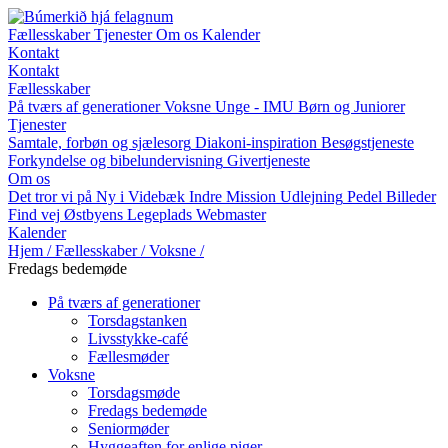
Fællesskaber
Tjenester
Om os
Kalender
Kontakt
Kontakt
Fællesskaber
På tværs af generationer
Voksne
Unge - IMU
Børn og Juniorer
Tjenester
Samtale, forbøn og sjælesorg
Diakoni-inspiration
Besøgstjeneste
Forkyndelse og bibelundervisning
Givertjeneste
Om os
Det tror vi på
Ny i Videbæk Indre Mission
Udlejning
Pedel
Billeder
Find vej
Østbyens Legeplads
Webmaster
Kalender
Hjem
/
Fællesskaber
/
Voksne
/
Fredags bedemøde
På tværs af generationer
Torsdagstanken
Livsstykke-café
Fællesmøder
Voksne
Torsdagsmøde
Fredags bedemøde
Seniormøder
Hyggeaften for enlige piger