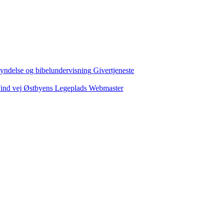
yndelse og bibelundervisning
Givertjeneste
ind vej
Østbyens Legeplads
Webmaster