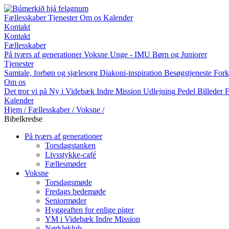
Fællesskaber
Tjenester
Om os
Kalender
Kontakt
Kontakt
Fællesskaber
På tværs af generationer
Voksne
Unge - IMU
Børn og Juniorer
Tjenester
Samtale, forbøn og sjælesorg
Diakoni-inspiration
Besøgstjeneste
Fork
Om os
Det tror vi på
Ny i Videbæk Indre Mission
Udlejning
Pedel
Billeder
F
Kalender
Hjem
/
Fællesskaber
/
Voksne
/
Bibelkredse
På tværs af generationer
Torsdagstanken
Livsstykke-café
Fællesmøder
Voksne
Torsdagsmøde
Fredags bedemøde
Seniormøder
Hyggeaften for enlige piger
YM i Videbæk Indre Mission
Nørkleklub